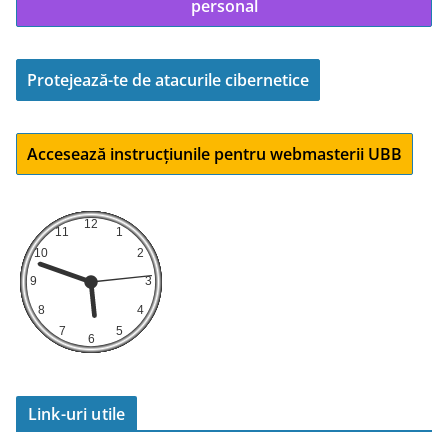
personal
Protejează-te de atacurile cibernetice
Accesează instrucțiunile pentru webmasterii UBB
Link-uri utile