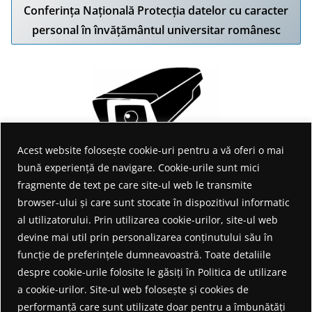
Conferința Națională Protecția datelor cu caracter
personal în învățământul universitar românesc
Acest website folosește cookie-uri pentru a vă oferi o mai
bună experiență de navigare. Cookie-urile sunt mici
fragmente de text pe care site-ul web le transmite
Accesează Informarea privind protecția datelor personale pe
browser-ului și care sunt stocate în dispozitivul informatic
timpul folosirii mijloacelor de supraveghere video (Dați click
al utilizatorului. Prin utilizarea cookie-urilor, site-ul web
pe imaginea de mai sus).
devine mai util prin personalizarea conținutului său în
funcție de preferințele dumneavoastră. Toate detaliile
despre cookie-urile folosite le găsiți în Politica de utilizare
a cookie-urilor. Site-ul web folosește și cookies de
performanță care sunt utilizate doar pentru a îmbunătăți