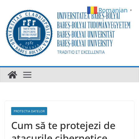
Skip
Romanian
▼
to
content
PROTECTIA DATELOR
Cum să te protejezi de
atacurile cibernetice