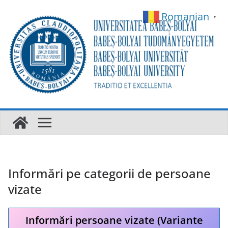
Skip
Romanian
▼
to
content
Informări pe categorii de persoane
vizate
Informări persoane vizate (Variante